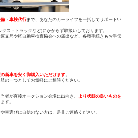
整備
・
車検代行
まで
、あなたのカーライフを一括してサポートい
ックス・トラックなど)にかからず取扱いしております。
陸運支局や軽自動車検査協会への届出など、各種手続きもお手伝
望の新車を安く御購入いただけます
。
択肢の一つとしてお気軽にご相談ください。
担当者が直接オークション会場に出向き、
より状態の良いものを
します。
方や車選びに自信のない方は、是非ご連絡ください。
。