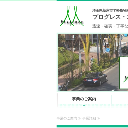
埼玉県新座市で軽貨物
プログレス・
迅速・確実・丁寧
事業のご案内
事業のご案内
≫ 事業詳細 ≫