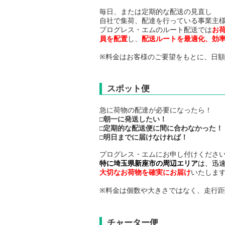
毎日、または定期的な配送の見直し
自社で集荷、配達を行っている事業主
プログレス・エムのルート配送では
お
員を配置
し、
配送ルートを最適化、効
※料金はお客様のご要望をもとに、日
スポット便
急に荷物の配達が必要になったら！
□
朝一に発送したい！
□
定期的な配送便に間に合わなかった！
□
明日までに届けなければ！
プログレス・エムにお申し付けくださ
特に埼玉県新座市の周辺エリア
は、迅
大切なお荷物を確実にお届け
いたしま
※料金は個数や大きさではなく、走行
チャーター便