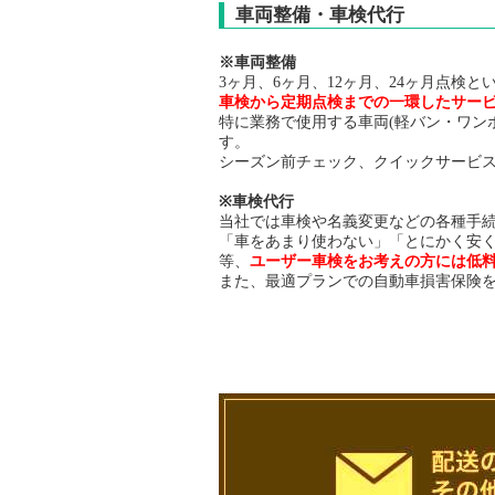
車両整備・車検代行
※車両整備
3ヶ月、6ヶ月、12ヶ月、24ヶ月点検
車検から定期点検までの一環したサー
特に業務で使用する車両(軽バン・ワン
す。
シーズン前チェック、クイックサービ
※車検代行
当社では車検や名義変更などの各種手
「車をあまり使わない」「とにかく安
等、
ユーザー車検をお考えの方には低
また、最適プランでの自動車損害保険