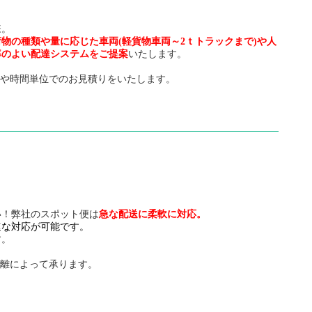
様。
荷物の種類や量に応じた車両(軽貨物車両～2ｔトラックまで)や人
率のよい配達システムをご提案
いたします。
額や時間単位でのお見積りをいたします。
い！弊社のスポット便は
急な配送に柔軟に対応。
速な対応が可能です。
す。
距離によって承ります。